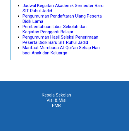
Jadwal Kegiatan Akademik Semester Baru
SIT Ruhul Jadid
Pengumuman Pendaftaran Ulang Peserta
Didik Lama
Pemberitahuan Libur Sekolah dan
Kegiatan Pengganti Belajar
Pengumuman Hasil Seleksi Penerimaan
Peserta Didik Baru SIT Ruhul Jadid
Manfaat Membaca Al-Qur’an Setiap Hari
bagi Anak dan Keluarga
Kepala Sekolah
Visi & Misi
PMB