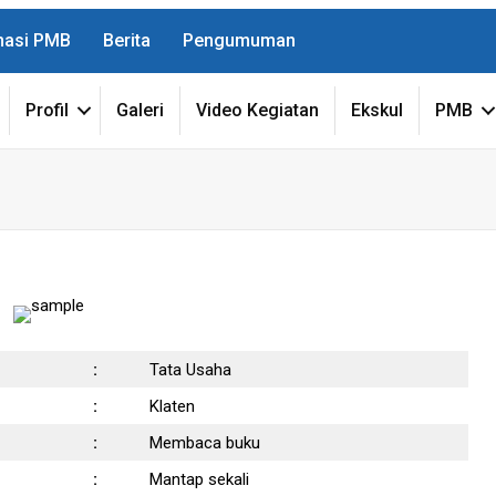
masi PMB
Berita
Pengumuman
Profil
Galeri
Video Kegiatan
Ekskul
PMB
:
Tata Usaha
:
Klaten
:
Membaca buku
:
Mantap sekali